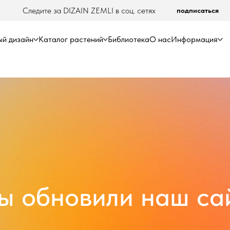
Следите за DIZAIN ZEMLI в соц. сетях
подписаться
й дизайн
Каталог растений
Библиотека
О нас
Информация
ы обновили наш сай