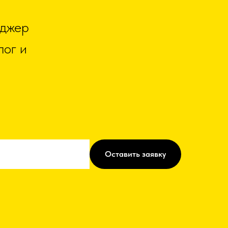
еджер
лог и
Оставить заявку