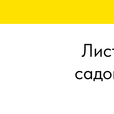
Лис
садо