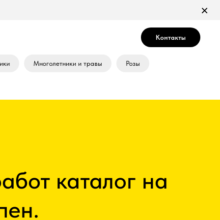
×
Контакты
ики
Многолетники и травы
Розы
работ каталог на
пен.