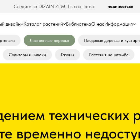
Следите за DIZAIN ZEMLI в соц. сетях
подписаться
й дизайн
Каталог растений
Библиотека
О нас
Информация
ртензии
Лиственные деревья
Плодовые деревья и кустарн
Солитеры и ниваки
Газоны
Растения на штамбе
дением технических 
те временно недосту