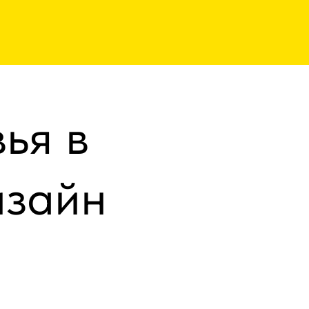
ья в
изайн