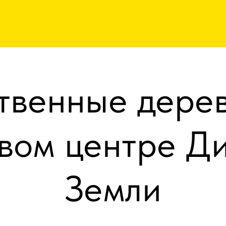
твенные дерев
вом центре Д
Земли